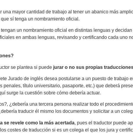
ar una mayor cantidad de trabajo al tener un abanico más amplio
 que sí tenga un nombramiento oficial.
s tengan un nombramiento oficial en distintas lenguas y decida
oficiales en ambas lenguas, revisando y certificando cada uno n
iones?
uctor se plantea si puede
jurar o no sus propias traducciones
te Jurado de inglés desea postularse a un puesto de trabajo en
 penales, título universitario, pasaporte, etc.) que deberá pre
aquí surge la cuestión sobre cómo debería actuar.
os?, ¿debería una tercera persona realizar todo el procedimient
ebería traducir él mismo los documentos y solicitar a un coleg
ra se revele como la más acertada
, pues el traductor puede a
s costes de traducción si es un colega el que los jura y certific