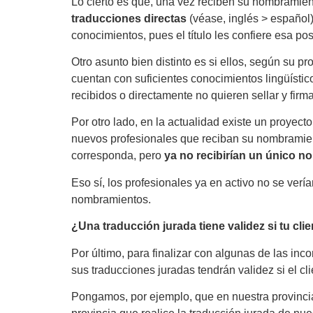
Lo cierto es que, una vez reciben su nombramien
traducciones directas
(véase, inglés > español
conocimientos, pues el título les confiere esa pos
Otro asunto bien distinto es si ellos, según su p
cuentan con suficientes conocimientos lingüístic
recibidos o directamente no quieren sellar y fir
Por otro lado, en la actualidad existe un proyec
nuevos profesionales que reciban su nombramient
corresponda, pero
ya no recibirían un único 
Eso sí, los profesionales ya en activo no se ver
nombramientos.
¿Una traducción jurada tiene validez si tu cl
Por último, para finalizar con algunas de las in
sus traducciones juradas tendrán validez si el c
Pongamos, por ejemplo, que en nuestra provincia 