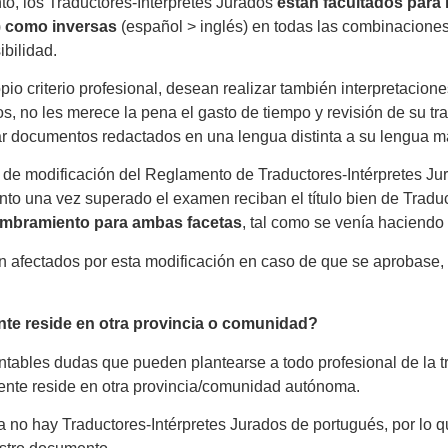
to, los Traductores-Intérpretes Jurados
están facultados para 
)
como inversas
(español > inglés) en todas las combinaciones
ibilidad.
ropio criterio profesional, desean realizar también interpretaci
os, no les merece la pena el gasto de tiempo y revisión de su t
mar documentos redactados en una lengua distinta a su lengua m
to de modificación del Reglamento de Traductores-Intérpretes Ju
o una vez superado el examen reciban el título bien de Traduc
nombramiento para ambas facetas
, tal como se venía haciendo
ían afectados por esta modificación en caso de que se aprobase,
iente reside en otra provincia o comunidad?
contables dudas que pueden plantearse a todo profesional de la t
liente reside en otra provincia/comunidad autónoma.
no hay Traductores-Intérpretes Jurados de portugués, por lo qu